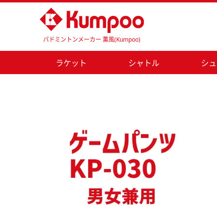
バドミントンメーカー 薫風(Kumpoo)
ラケット
シャトル
シュ