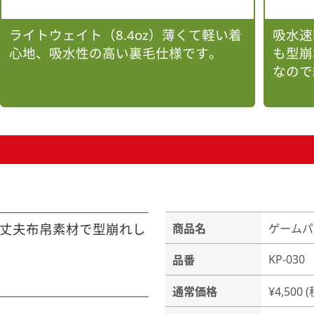
ライトウェイト（8.4oz）薄くて軽い着
吸水速
心地、吸水性の高い裏毛仕様です。
も型崩
なので
て丈夫布帛素材で型崩れし
商品名
ゲームパン
KP-030
品番
通常価格
¥4,500 