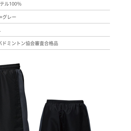
テル100％
×グレー
L
バドミントン協会審査合格品