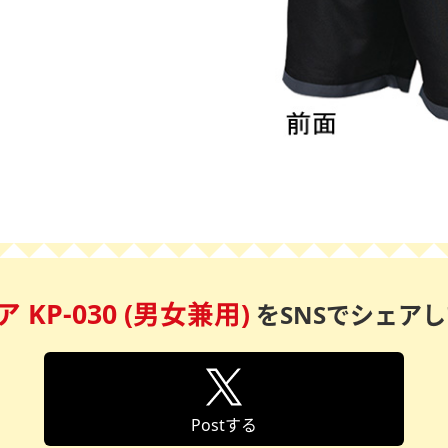
KP-030 (男女兼用)
を
SNSでシェア
Postする