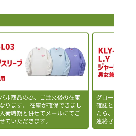
バル商品の為、ご注文後の在庫
グローバル商
なります。 在庫が確保できまし
確認となります
入荷時期と併せてメールにてご
たら、入荷時
せていただきます。
連絡させてい