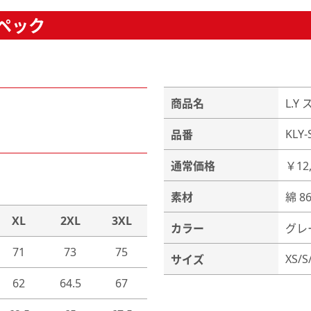
スペック
商品名
L.
KLY-
品番
通常価格
￥12
素材
綿 
XL
2XL
3XL
カラー
グレ
71
73
75
XS/S
サイズ
62
64.5
67