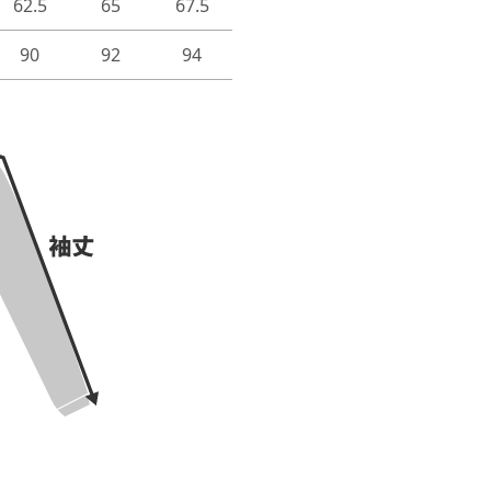
62.5
65
67.5
90
92
94