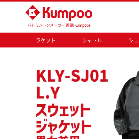
バドミントンメーカー 薫風(Kumpoo)
ラケット
シャトル
シュ