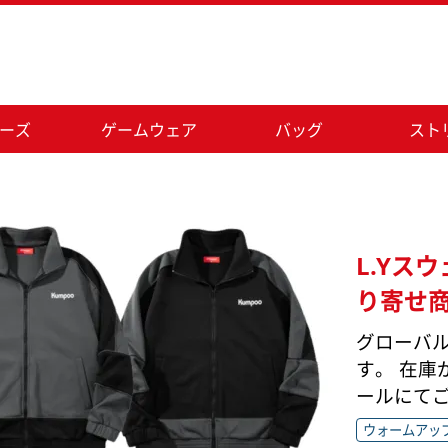
ーズ
ゲームウェア
バッグ
スト
L.Yスウ
り寄せ
グローバ
す。 在
ールにて
ウォームアッ