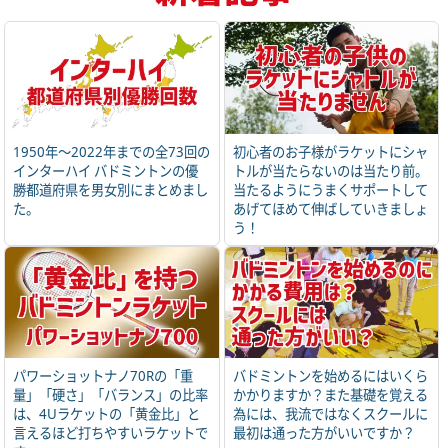
1950年～2022年までの全73回の
初心者のお子様がラケットにシャ
インターハイ バドミントンの優
トルが当たらないのは当たり前。
勝都道府県を男女別にまとめまし
当たるようにうまくサポートして
た。
あげてほめて伸ばしていきましょ
う！
パワーショットナノ70Rの「重
バドミントンを始めるにはいくら
量」「硬さ」「バランス」の比率
かかりますか？また基礎を覚える
は、4Uラケットの「黄金比」と
為には、我流ではなくスクールに
言えるほど打ちやすいラケットで
最初は通った方がいいですか？