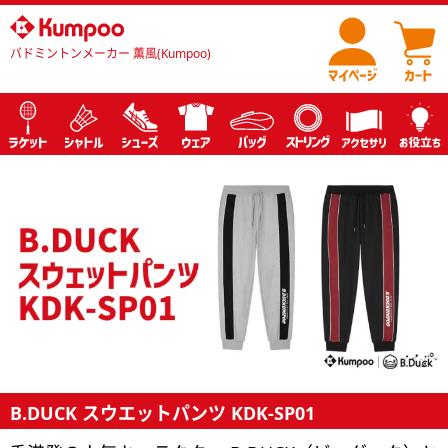
バドミントンメーカー 薫風(Kumpoo)
B.DUCK スウエットパンツ KDK-SP01