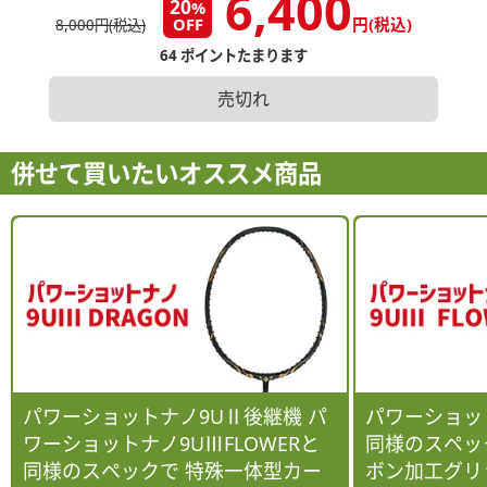
6,400
20
%
OFF
円(税込)
8,000円(税込)
64 ポイントたまります
売切れ
併せて買いたいオススメ商品
パワーショットナノ9UⅡ後継機 パ
パワーショット
ワーショットナノ9UⅢFLOWERと
同様のスペッ
同様のスペックで 特殊一体型カー
ボン加工グリ