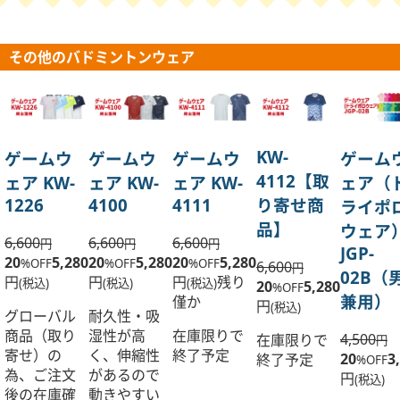
その他のバドミントンウェア
KW-
ゲームウ
ゲームウ
ゲームウ
ゲーム
4112【取
ェア KW-
ェア KW-
ェア KW-
ェア（
1226
4100
4111
り寄せ商
ライポ
品】
ウェア
6,600
6,600
6,600
円
円
円
JGP-
20
5,280
20
5,280
20
5,280
%OFF
%OFF
%OFF
6,600
円
02B（
円
円
円
残り
(税込)
(税込)
(税込)
20
5,280
%OFF
兼用）
僅か
円
(税込)
グローバル
耐久性・吸
商品（取り
湿性が高
在庫限りで
4,500
在庫限りで
円
寄せ）の
く、伸縮性
終了予定
20
3
終了予定
%OFF
為、ご注文
があるので
円
(税込)
後の在庫確
動きやすい