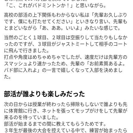
「こ、これがバドミントンか！」と思いながら。
高校の部活の上下関係もわからない私は「先輩お久しぶり
です、僕にも打たせてください」といきなり言い、先輩も
とまどいながら「あ、ああ。いいよ」みたいな感じで。
当然のごとく１球目、２球目は空振りして当たりもしなか
ったのですが、３球目がジャストミートして相手のコート
に飛んで行きました。
打点や角度はめちゃめちゃでしたが、速度だけは先輩方の
スマッシュより速かったため、先輩の「お前素質あるよ。
バド部に入れよ」の一言で嬉しくなって入部を決めまし
た。
部活が誰よりも楽しみだった
次の日からは授業が終わったら掃除もしないで誰よりも先
に体育館に行き、ネットを張ってモップがけをして先輩が
来るのを待っていました。
部活が始まるまでの間に教えてもらうためです。
３年生が最後の大会を控えている中で、練習が始まったら