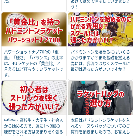
た。
あげてほめて伸ばしていきましょ
う！
パワーショットナノ70Rの「重
バドミントンを始めるにはいくら
量」「硬さ」「バランス」の比率
かかりますか？また基礎を覚える
は、4Uラケットの「黄金比」と
為には、我流ではなくスクールに
言えるほど打ちやすいラケットで
最初は通った方がいいですか？
す。
中学生・高校生・大学生・社会人
本日はバドミントンラケットを入
から始める方で、週に1～3回の
れるケースやバッグについてのご
練習をされる方はあまり硬く張る
質問を頂きましたので、お答えし