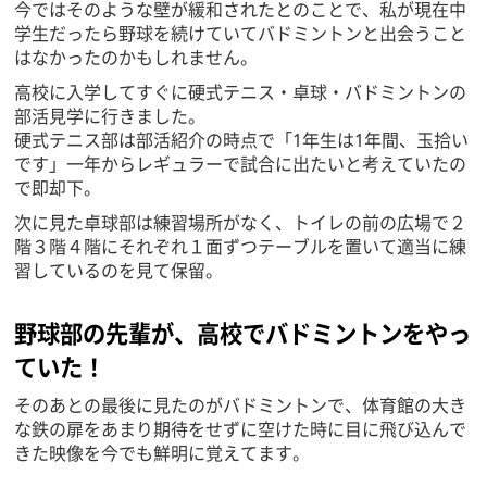
今ではそのような壁が緩和されたとのことで、私が現在中
学生だったら野球を続けていてバドミントンと出会うこと
はなかったのかもしれません。
高校に入学してすぐに硬式テニス・卓球・バドミントンの
部活見学に行きました。
硬式テニス部は部活紹介の時点で「1年生は1年間、玉拾い
です」一年からレギュラーで試合に出たいと考えていたの
で即却下。
次に見た卓球部は練習場所がなく、トイレの前の広場で２
階３階４階にそれぞれ１面ずつテーブルを置いて適当に練
習しているのを見て保留。
野球部の先輩が、高校でバドミントンをやっ
ていた！
そのあとの最後に見たのがバドミントンで、体育館の大き
な鉄の扉をあまり期待をせずに空けた時に目に飛び込んで
きた映像を今でも鮮明に覚えてます。